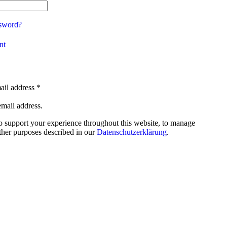
ssword?
nt
ail address
*
email address.
to support your experience throughout this website, to manage
other purposes described in our
Datenschutzerklärung
.