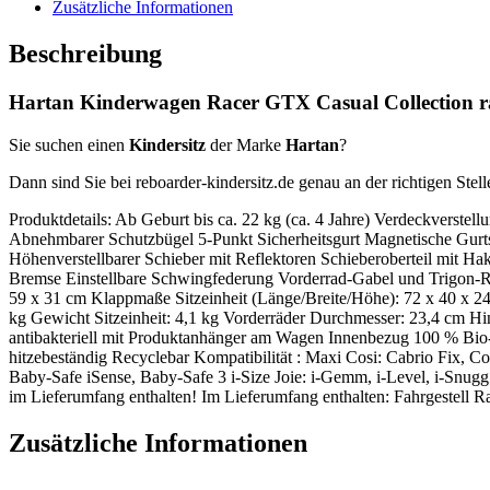
Zusätzliche Informationen
Beschreibung
Hartan Kinderwagen Racer GTX Casual Collection raci
Sie suchen einen
Kindersitz
der Marke
Hartan
?
Dann sind Sie bei reboarder-kindersitz.de genau an der richtigen Stell
Produktdetails: Ab Geburt bis ca. 22 kg (ca. 4 Jahre) Verdeckverste
Abnehmbarer Schutzbügel 5-Punkt Sicherheitsgurt Magnetische Gurts
Höhenverstellbarer Schieber mit Reflektoren Schieberoberteil mit Ha
Bremse Einstellbare Schwingfederung Vorderrad-Gabel und Trigon-R
59 x 31 cm Klappmaße Sitzeinheit (Länge/Breite/Höhe): 72 x 40 x 2
kg Gewicht Sitzeinheit: 4,1 kg Vorderräder Durchmesser: 23,4 cm Hi
antibakteriell mit Produktanhänger am Wagen Innenbezug 100 % Bio-
hitzebeständig Recyclebar Kompatibilität : Maxi Cosi: Cabrio Fix, C
Baby-Safe iSense, Baby-Safe 3 i-Size Joie: i-Gemm, i-Level, i-Snugg
im Lieferumfang enthalten! Im Lieferumfang enthalten: Fahrgestel
Zusätzliche Informationen