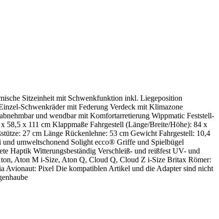
mische Sitzeinheit mit Schwenkfunktion inkl. Liegeposition
re Einzel-Schwenkräder mit Federung Verdeck mit Klimazone
it abnehmbar und wendbar mit Komfortarretierung Wippmatic Feststell-
x 58,5 x 111 cm Klappmaße Fahrgestell (Länge/Breite/Höhe): 84 x
stütze: 27 cm Länge Rückenlehne: 53 cm Gewicht Fahrgestell: 10,4
rei und umweltschonend Solight ecco® Griffe und Spielbügel
e Haptik Witterungsbeständig Verschleiß- und reißfest UV- und
 Aton, Aton M i-Size, Aton Q, Cloud Q, Cloud Z i-Size Britax Römer:
 Avionaut: Pixel Die kompatiblen Artikel und die Adapter sind nicht
egenhaube