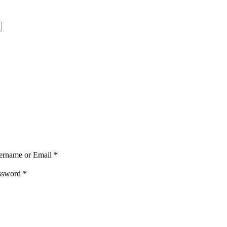
ername or Email
*
ssword
*