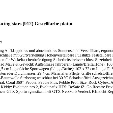
ng stars (912) Gestellfarbe platin
e!
llung Aufklappbares und abnehmbares Sonnenschild Verstellbare, ergono
chließe mit Gurtverstellung Höhenverstellbare Fußstütze Feststellba
ken für Wickeltaschenbefestigung Sicherheitsdrehverschluss Sitzeinhe
ad Maße & Gewicht: Außenmaße fahrbereit (Länge/Breite/Höhe): 100 
4,5 cm Liegefläche Sportwagen (Länge/Breite): 102 x 32 cm Länge Fuß
nterräder Durchmesser: 29,4 cm Material & Pflege: Griffe schadstofff
Baumwolle Sitzbezug waschbar bei 30 °C Schadstofffrei Ausgezeichnet
oral, Coral 360°, Pebble, Pebble Plus, Pebble Pro i-Size, Rock Cybex:
 Kiddy: Evolution pro 2, Evolunafix HTS: BeSafe iZi Go Recaro: Privia
l Racer GTX Sportwagensitzeinheit GTX Netzkorb Verdeck Klarsicht-R