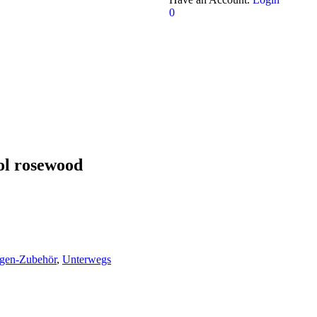
0
ol rosewood
gen-Zubehör
,
Unterwegs