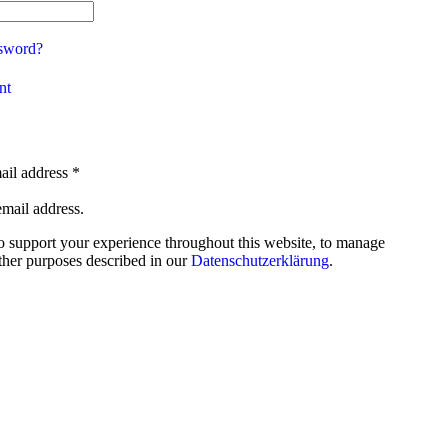
ssword?
nt
ail address
*
email address.
to support your experience throughout this website, to manage
other purposes described in our
Datenschutzerklärung
.