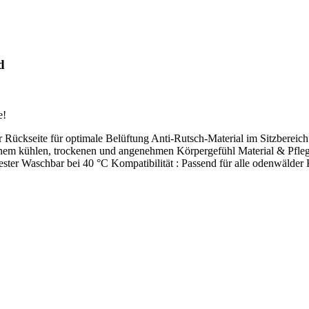
d
e!
r Rückseite für optimale Belüftung Anti-Rutsch-Material im Sitzbereich
 einem kühlen, trockenen und angenehmen Körpergefühl Material & P
ter Waschbar bei 40 °C Kompatibilität : Passend für alle odenwälde