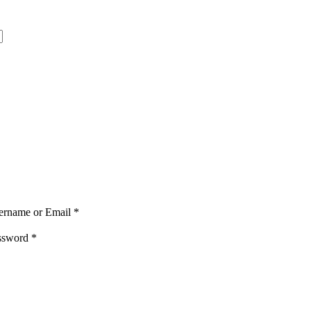
ername or Email
*
ssword
*