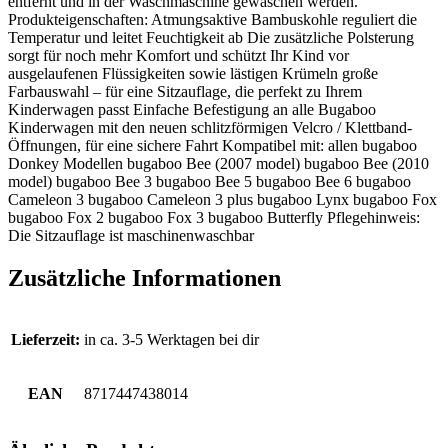
entfernt und in der Waschmaschine gewaschen werden.
Produkteigenschaften: Atmungsaktive Bambuskohle reguliert die
Temperatur und leitet Feuchtigkeit ab Die zusätzliche Polsterung
sorgt für noch mehr Komfort und schützt Ihr Kind vor
ausgelaufenen Flüssigkeiten sowie lästigen Krümeln große
Farbauswahl – für eine Sitzauflage, die perfekt zu Ihrem
Kinderwagen passt Einfache Befestigung an alle Bugaboo
Kinderwagen mit den neuen schlitzförmigen Velcro / Klettband-
Öffnungen, für eine sichere Fahrt Kompatibel mit: allen bugaboo
Donkey Modellen bugaboo Bee (2007 model) bugaboo Bee (2010
model) bugaboo Bee 3 bugaboo Bee 5 bugaboo Bee 6 bugaboo
Cameleon 3 bugaboo Cameleon 3 plus bugaboo Lynx bugaboo Fox
bugaboo Fox 2 bugaboo Fox 3 bugaboo Butterfly Pflegehinweis:
Die Sitzauflage ist maschinenwaschbar
Zusätzliche Informationen
Lieferzeit:
in ca. 3-5 Werktagen bei dir
EAN
8717447438014