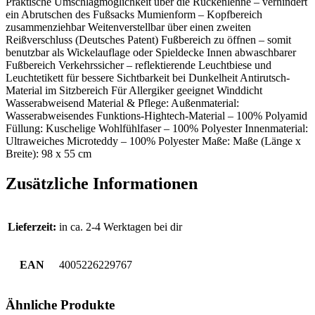
Praktische Umschlagmöglichkeit über die Rückenlehne – verhindert
ein Abrutschen des Fußsacks Mumienform – Kopfbereich
zusammenziehbar Weitenverstellbar über einen zweiten
Reißverschluss (Deutsches Patent) Fußbereich zu öffnen – somit
benutzbar als Wickelauflage oder Spieldecke Innen abwaschbarer
Fußbereich Verkehrssicher – reflektierende Leuchtbiese und
Leuchtetikett für bessere Sichtbarkeit bei Dunkelheit Antirutsch-
Material im Sitzbereich Für Allergiker geeignet Winddicht
Wasserabweisend Material & Pflege: Außenmaterial:
Wasserabweisendes Funktions-Hightech-Material – 100% Polyamid
Füllung: Kuschelige Wohlfühlfaser – 100% Polyester Innenmaterial:
Ultraweiches Microteddy – 100% Polyester Maße: Maße (Länge x
Breite): 98 x 55 cm
Zusätzliche Informationen
Lieferzeit:
in ca. 2-4 Werktagen bei dir
EAN
4005226229767
Ähnliche Produkte