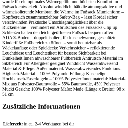
wurde für ein optimales Wärmegefühl und höchsten Komfort im
Fußsack entwickelt. Absolut winddicht hält die atmungsaktive und
wärmeisolierende Membran die Wärme im Fußsack Mumienform –
Kopfbereich zusammenziehbar Safety-Bag – lässt Kordel sicher
verschwinden Praktische Umschlagmöglichkeit über die
Rückenlehne – verhindert ein Abrutschen des Fußsacks Clip-up-
Schließen halten den leicht geöffneten Fußsack bequem offen
ADA®-Boden – doppelt isoliert, für kuschelwarme, geschützte
Kinderfüße Fußbereich zu öffnen – somit benutzbar als
Wickelauflage oder Spieldecke Verkehrssicher – reflektierende
Leuchtbiese und Leuchtetikett für bessere Sichtbarkeit bei
Dunkelheit Innen abwaschbarer Fußbereich Antirutsch-Material im
Sitzbereich Für Allergiker geeignet Winddicht Wasserabweisend
Material & Pflege: Außenmaterial: Wasserabweisendes Funktions-
Hightech-Material – 100% Polyamid Füllung: Kuschelige
Hochbausch-Faserkugeln – 100% Polyester Innenmaterial: Material-
Mix aus Polyester-Baumwolle – 55% Baumwolle, 45% Polyester
Mucki Gesicht: 100% Polyester Maße: Maße (Länge x Breite): 98 x
51 cm
Zusätzliche Informationen
Lieferzeit:
in ca. 2-4 Werktagen bei dir