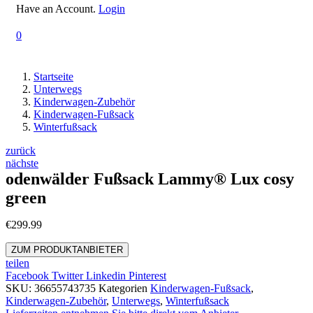
Have an Account.
Login
0
Startseite
Unterwegs
Kinderwagen-Zubehör
Kinderwagen-Fußsack
Winterfußsack
Beitrags-
zurück
nächste
Navigation
odenwälder Fußsack Lammy® Lux cosy
green
€
299.99
ZUM PRODUKTANBIETER
teilen
Facebook
Twitter
Linkedin
Pinterest
SKU:
36655743735
Kategorien
Kinderwagen-Fußsack
,
Kinderwagen-Zubehör
,
Unterwegs
,
Winterfußsack