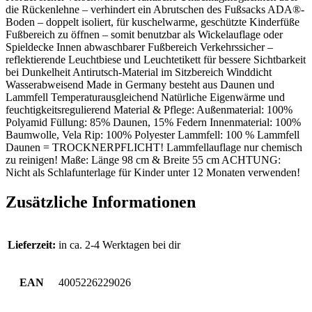
die Rückenlehne – verhindert ein Abrutschen des Fußsacks ADA®-
Boden – doppelt isoliert, für kuschelwarme, geschützte Kinderfüße
Fußbereich zu öffnen – somit benutzbar als Wickelauflage oder
Spieldecke Innen abwaschbarer Fußbereich Verkehrssicher –
reflektierende Leuchtbiese und Leuchtetikett für bessere Sichtbarkeit
bei Dunkelheit Antirutsch-Material im Sitzbereich Winddicht
Wasserabweisend Made in Germany besteht aus Daunen und
Lammfell Temperaturausgleichend Natürliche Eigenwärme und
feuchtigkeitsregulierend Material & Pflege: Außenmaterial: 100%
Polyamid Füllung: 85% Daunen, 15% Federn Innenmaterial: 100%
Baumwolle, Vela Rip: 100% Polyester Lammfell: 100 % Lammfell
Daunen = TROCKNERPFLICHT! Lammfellauflage nur chemisch
zu reinigen! Maße: Länge 98 cm & Breite 55 cm ACHTUNG:
Nicht als Schlafunterlage für Kinder unter 12 Monaten verwenden!
Zusätzliche Informationen
Lieferzeit:
in ca. 2-4 Werktagen bei dir
EAN
4005226229026