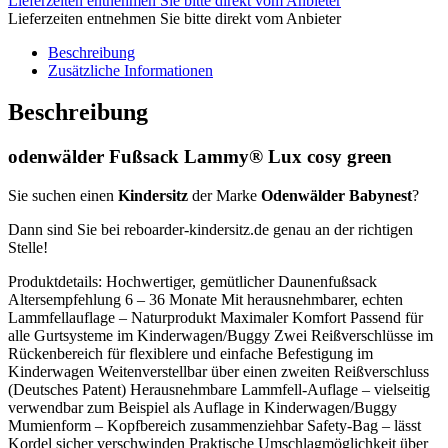
Lieferzeiten entnehmen Sie bitte direkt vom Anbieter
Lieferzeiten entnehmen Sie bitte direkt vom Anbieter
Beschreibung
Zusätzliche Informationen
Beschreibung
odenwälder Fußsack Lammy® Lux cosy green
Sie suchen einen
Kindersitz
der Marke
Odenwälder Babynest
?
Dann sind Sie bei reboarder-kindersitz.de genau an der richtigen
Stelle!
Produktdetails: Hochwertiger, gemütlicher Daunenfußsack
Altersempfehlung 6 – 36 Monate Mit herausnehmbarer, echten
Lammfellauflage – Naturprodukt Maximaler Komfort Passend für
alle Gurtsysteme im Kinderwagen/Buggy Zwei Reißverschlüsse im
Rückenbereich für flexiblere und einfache Befestigung im
Kinderwagen Weitenverstellbar über einen zweiten Reißverschluss
(Deutsches Patent) Herausnehmbare Lammfell-Auflage – vielseitig
verwendbar zum Beispiel als Auflage in Kinderwagen/Buggy
Mumienform – Kopfbereich zusammenziehbar Safety-Bag – lässt
Kordel sicher verschwinden Praktische Umschlagmöglichkeit über