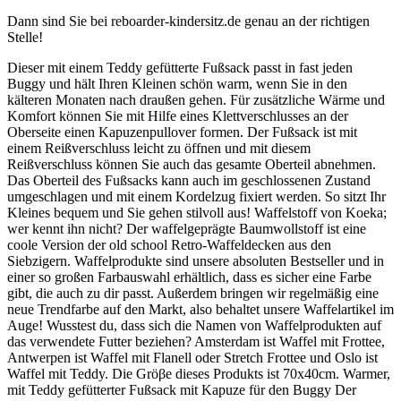
Dann sind Sie bei reboarder-kindersitz.de genau an der richtigen
Stelle!
Dieser mit einem Teddy gefütterte Fußsack passt in fast jeden
Buggy und hält Ihren Kleinen schön warm, wenn Sie in den
kälteren Monaten nach draußen gehen. Für zusätzliche Wärme und
Komfort können Sie mit Hilfe eines Klettverschlusses an der
Oberseite einen Kapuzenpullover formen. Der Fußsack ist mit
einem Reißverschluss leicht zu öffnen und mit diesem
Reißverschluss können Sie auch das gesamte Oberteil abnehmen.
Das Oberteil des Fußsacks kann auch im geschlossenen Zustand
umgeschlagen und mit einem Kordelzug fixiert werden. So sitzt Ihr
Kleines bequem und Sie gehen stilvoll aus! Waffelstoff von Koeka;
wer kennt ihn nicht? Der waffelgeprägte Baumwollstoff ist eine
coole Version der old school Retro-Waffeldecken aus den
Siebzigern. Waffelprodukte sind unsere absoluten Bestseller und in
einer so großen Farbauswahl erhältlich, dass es sicher eine Farbe
gibt, die auch zu dir passt. Außerdem bringen wir regelmäßig eine
neue Trendfarbe auf den Markt, also behaltet unsere Waffelartikel im
Auge! Wusstest du, dass sich die Namen von Waffelprodukten auf
das verwendete Futter beziehen? Amsterdam ist Waffel mit Frottee,
Antwerpen ist Waffel mit Flanell oder Stretch Frottee und Oslo ist
Waffel mit Teddy. Die Gröβe dieses Produkts ist 70x40cm. Warmer,
mit Teddy gefütterter Fußsack mit Kapuze für den Buggy Der