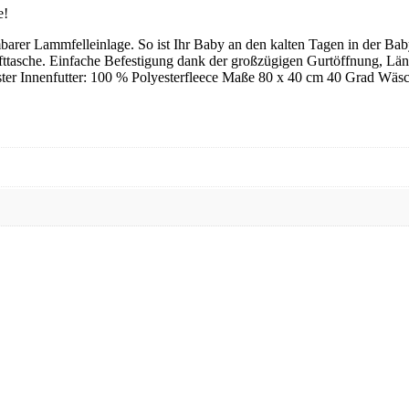
e!
arer Lammfelleinlage. So ist Ihr Baby an den kalten Tagen in der Baby
ttasche. Einfache Befestigung dank der großzügigen Gurtöffnung, Läng
ster Innenfutter: 100 % Polyesterfleece Maße 80 x 40 cm 40 Grad Wäs