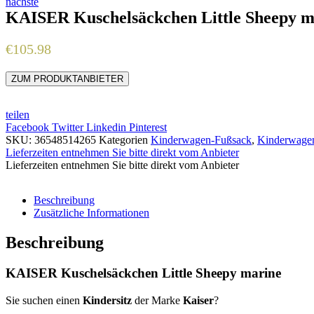
nächste
KAISER Kuschelsäckchen Little Sheepy m
€
105.98
ZUM PRODUKTANBIETER
teilen
Facebook
Twitter
Linkedin
Pinterest
SKU:
36548514265
Kategorien
Kinderwagen-Fußsack
,
Kinderwage
Lieferzeiten entnehmen Sie bitte direkt vom Anbieter
Lieferzeiten entnehmen Sie bitte direkt vom Anbieter
Beschreibung
Zusätzliche Informationen
Beschreibung
KAISER Kuschelsäckchen Little Sheepy marine
Sie suchen einen
Kindersitz
der Marke
Kaiser
?