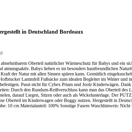
gestellt in Deutschland Bordeaux
e!
abnehmbarem Oberteil natürlicher Wärmeschutz für Babys und ein sic
atmungsaktiv. Babys lieben es im besonders hautfreundlichen Naturfel
ie Kraft der Natur mit allen Sinnen spüren kann. Gemütlich eingekusc
Hofbrucker Lammfell Fußsäcke zum idealen Begleiter im Winter und in
n befestigen. Passt nicht für Cybex Priam und Joolz Kinderwägen. Dank
heiten: Durch den Rundum-Reißverschluss kann man das Oberteil des L
Spielen, darauf Liegen, Sitzen oder auch als Wickelunterlage. Der PUT
 Oberteil im Kinderwagen oder Buggy nutzen. Hergestellt in Deutsch
öhe: 10 cm Materialanteil: 100% Sonstige Fasern Waschhinweis: Nicht