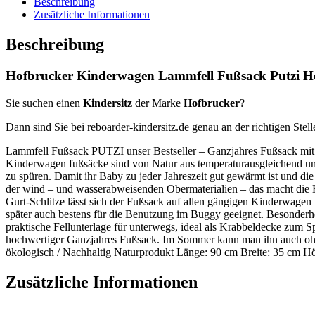
Beschreibung
Zusätzliche Informationen
Beschreibung
Hofbrucker Kinderwagen Lammfell Fußsack Putzi Her
Sie suchen einen
Kindersitz
der Marke
Hofbrucker
?
Dann sind Sie bei reboarder-kindersitz.de genau an der richtigen Stell
Lammfell Fußsack PUTZI unser Bestseller – Ganzjahres Fußsack mit 
Kinderwagen fußsäcke sind von Natur aus temperaturausgleichend und 
zu spüren. Damit ihr Baby zu jeder Jahreszeit gut gewärmt ist und d
der wind – und wasserabweisenden Obermaterialien – das macht die 
Gurt-Schlitze lässt sich der Fußsack auf allen gängigen Kinderwage
später auch bestens für die Benutzung im Buggy geeignet. Besonder
praktische Fellunterlage für unterwegs, ideal als Krabbeldecke zum 
hochwertiger Ganzjahres Fußsack. Im Sommer kann man ihn auch ohne
ökologisch / Nachhaltig Naturprodukt Länge: 90 cm Breite: 35 cm H
Zusätzliche Informationen