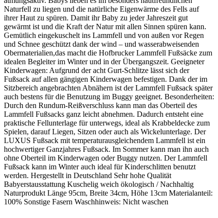
atmungsaktiv. Babys lieben es im besonders hautfreundlichen
Naturfell zu liegen und die natürliche Eigenwärme des Fells auf
ihrer Haut zu spüren. Damit ihr Baby zu jeder Jahreszeit gut
gewärmt ist und die Kraft der Natur mit allen Sinnen spüren kann.
Gemütlich eingekuschelt ins Lammfell und von außen vor Regen
und Schnee geschützt dank der wind – und wasserabweisenden
Obermaterialien,das macht die Hofbrucker Lammfell Fußsäcke zum
idealen Begleiter im Winter und in der Übergangszeit. Geeigneter
Kinderwagen: Aufgrund der acht Gurt-Schlitze lässt sich der
Fußsack auf allen gängigen Kinderwagen befestigen. Dank der im
Sitzbereich angebrachten Abnähern ist der Lammfell Fußsack später
auch bestens für die Benutzung im Buggy geeignet. Besonderheiten:
Durch den Rundum-Reißverschluss kann man das Oberteil des
Lammfell Fußsacks ganz leicht abnehmen. Dadurch entsteht eine
praktische Fellunterlage für unterwegs, ideal als Krabbeldecke zum
Spielen, darauf Liegen, Sitzen oder auch als Wickelunterlage. Der
LUXUS Fußsack mit temperaturausgleichendem Lammfell ist ein
hochwertiger Ganzjahres Fußsack. Im Sommer kann man ihn auch
ohne Oberteil im Kinderwagen oder Buggy nutzen. Der Lammfell
Fußsack kann im Winter auch ideal für Kinderschlitten benutzt
werden. Hergestellt in Deutschland Sehr hohe Qualität
Babyerstausstattung Kuschelig weich ökologisch / Nachhaltig
Naturprodukt Länge 95cm, Breite 34cm, Höhe 13cm Materialanteil:
100% Sonstige Fasern Waschhinweis: Nicht waschen