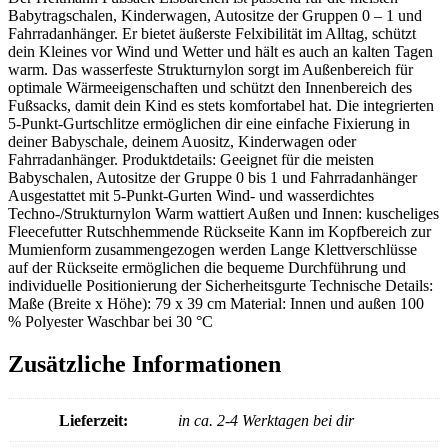
Babytragschalen, Kinderwagen, Autositze der Gruppen 0 – 1 und
Fahrradanhänger. Er bietet äußerste Felxibilität im Alltag, schützt
dein Kleines vor Wind und Wetter und hält es auch an kalten Tagen
warm. Das wasserfeste Strukturnylon sorgt im Außenbereich für
optimale Wärmeeigenschaften und schützt den Innenbereich des
Fußsacks, damit dein Kind es stets komfortabel hat. Die integrierten
5-Punkt-Gurtschlitze ermöglichen dir eine einfache Fixierung in
deiner Babyschale, deinem Auositz, Kinderwagen oder
Fahrradanhänger. Produktdetails: Geeignet für die meisten
Babyschalen, Autositze der Gruppe 0 bis 1 und Fahrradanhänger
Ausgestattet mit 5-Punkt-Gurten Wind- und wasserdichtes
Techno-/Strukturnylon Warm wattiert Außen und Innen: kuscheliges
Fleecefutter Rutschhemmende Rückseite Kann im Kopfbereich zur
Mumienform zusammengezogen werden Lange Klettverschlüsse
auf der Rückseite ermöglichen die bequeme Durchführung und
individuelle Positionierung der Sicherheitsgurte Technische Details:
Maße (Breite x Höhe): 79 x 39 cm Material: Innen und außen 100
% Polyester Waschbar bei 30 °C
Zusätzliche Informationen
Lieferzeit:
in ca. 2-4 Werktagen bei dir