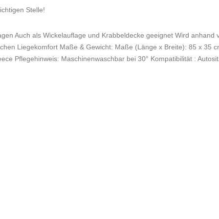
chtigen Stelle!
erwagen Auch als Wickelauflage und Krabbeldecke geeignet Wird anhan
ichen Liegekomfort Maße & Gewicht: Maße (Länge x Breite): 85 x 35 cm
eece Pflegehinweis: Maschinenwaschbar bei 30° Kompatibilität : Autos