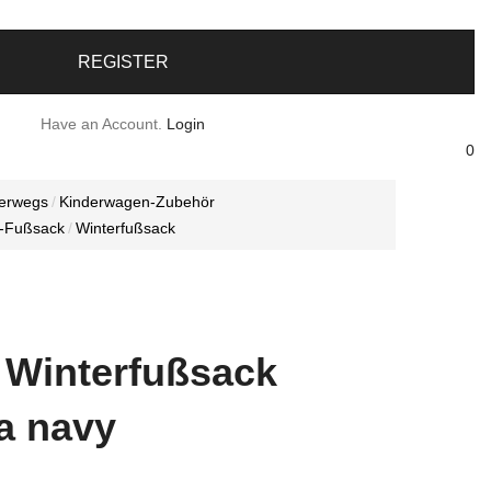
REGISTER
Have an Account.
Login
0
erwegs
Kinderwagen-Zubehör
-Fußsack
Winterfußsack
id Winterfußsack
a navy