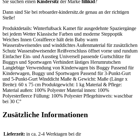
Sie suchen einen
Kindersitz
der Marke
fillikid
?
Dann sind Sie bei reboarder-kindersitz.de genau an der richtigen
Stelle!
Produktdetails: Winterfußsack Kamet für ausgedehnte Spaziergänge
bei jedem Wetter Klassische Farben und moderne Steppoptik
Weiches Innen Coralfleece hält dein Baby warm
Wasserabweisendes und winddichtes Außenmaterial für zusätzlichen
Schutz Wasserabweisender Reißverschluss öffnet vorne und rundum
Einfacher Ein- und Ausstieg Universell passende Gurtschlitze für
Buggys und Sportwagen Verhindert lästiges Herumrutschen
Langlebige Verwendung von Kinderwagen bis Buggy Passend für
Kinderwagen, Buggy und Sportwagen Passend für 3-Punkt-Gurt
und 5-Punkt-Gurt Winddicht Maße & Gewicht: Maße (Länge x
Breite): 60 x 75 cm Produktgewicht: 1 kg Material & Pflege:
Material außen: 100% Polyester Material innen: 100%
Polyesterfleece Füllung: 100% Polyester Pflegehinweis: waschbar
bei 30 C°
Zusätzliche Informationen
Lieferzeit:
in ca. 2-4 Werktagen bei dir