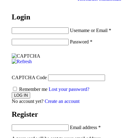
Login
Username or Email
*
Password
*
CAPTCHA Code
Remember me
Lost your password?
No account yet?
Create an account
Register
Email address
*