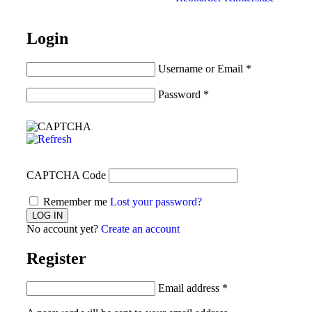
Login
Username or Email
*
Password
*
CAPTCHA Code
Remember me
Lost your password?
No account yet?
Create an account
Register
Email address
*