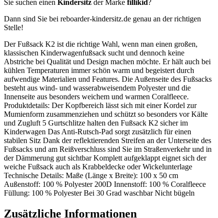
Sie suchen einen
Kindersitz
der Marke
fillikid
?
Dann sind Sie bei reboarder-kindersitz.de genau an der richtigen
Stelle!
Der Fußsack K2 ist die richtige Wahl, wenn man einen großen,
klassischen Kinderwagenfußsack sucht und dennoch keine
Abstriche bei Qualität und Design machen möchte. Er hält auch bei
kühlen Temperaturen immer schön warm und begeistert durch
aufwendige Materialien und Features. Die Außenseite des Fußsacks
besteht aus wind- und wasserabweisendem Polyester und die
Innenseite aus besonders weichem und warmen Coralfleece.
Produktdetails: Der Kopfbereich lässt sich mit einer Kordel zur
Mumienform zusammenziehen und schützt so besonders vor Kälte
und Zugluft 5 Gurtschlitze halten den Fußsack K2 sicher im
Kinderwagen Das Anti-Rutsch-Pad sorgt zusätzlich für einen
stabilen Sitz Dank der reflektierenden Streifen an der Unterseite des
Fußsacks und am Reißverschluss sind Sie im Straßenverkehr und in
der Dämmerung gut sichtbar Komplett aufgeklappt eignet sich der
weiche Fußsack auch als Krabbeldecke oder Wickelunterlage
Technische Details: Maße (Länge x Breite): 100 x 50 cm
Außenstoff: 100 % Polyester 200D Innenstoff: 100 % Coralfleece
Füllung: 100 % Polyester Bei 30 Grad waschbar Nicht bügeln
Zusätzliche Informationen