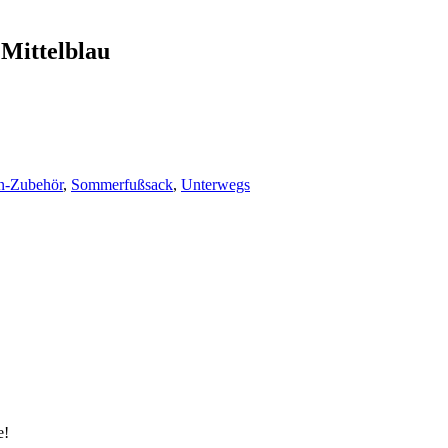
Mittelblau
n-Zubehör
,
Sommerfußsack
,
Unterwegs
e!