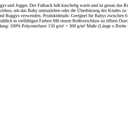
gys und Jogger. Der Fußsack hält kuschelig warm und ist genau das R
luss, um das Baby umzuziehen oder die Überhitzung des Kindes zu verh
n und Buggys verwenden. Produktdetails: Geeignet für Babys zwischen 
ltlich in vielfältigen Farben Mit einem Reißverschluss zu öffnen Dur
llung: 100% Polyesterfaser 150 g/m² + 300 g/m² Maße (Länge x Breite