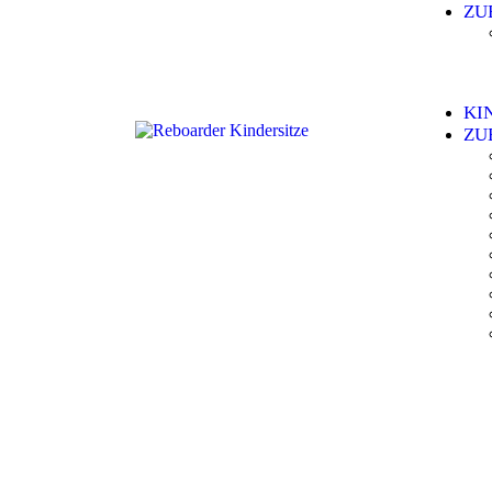
ZU
KI
ZU