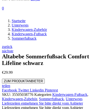
0
Startseite
Unterwegs
Kinderwagen-Zubehör
Kinderwagen-Fußsack
Sommerfußsack
Beitrags-
zurück
nächste
Navigation
Altabebe Sommerfußsack Comfort
Lifeline schwarz
€
29.99
ZUM PRODUKTANBIETER
teilen
Facebook
Twitter
Linkedin
Pinterest
SKU:
35505038776
Kategorien
Kinderwagen-Fußsack
,
Kinderwagen-Zubehör
,
Sommerfußsack
,
Unterwegs
Lieferzeiten entnehmen Sie bitte direkt vom Anbieter
Lieferzeiten entnehmen Sie bitte direkt vom Anbieter