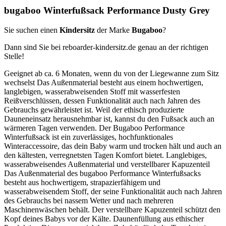
bugaboo Winterfußsack Performance Dusty Grey
Sie suchen einen
Kindersitz
der Marke
Bugaboo
?
Dann sind Sie bei reboarder-kindersitz.de genau an der richtigen
Stelle!
Geeignet ab ca. 6 Monaten, wenn du von der Liegewanne zum Sitz
wechselst Das Außenmaterial besteht aus einem hochwertigen,
langlebigen, wasserabweisenden Stoff mit wasserfesten
Reißverschlüssen, dessen Funktionalität auch nach Jahren des
Gebrauchs gewährleistet ist. Weil der ethisch produzierte
Dauneneinsatz herausnehmbar ist, kannst du den Fußsack auch an
wärmeren Tagen verwenden. Der Bugaboo Performance
Winterfußsack ist ein zuverlässiges, hochfunktionales
Winteraccessoire, das dein Baby warm und trocken hält und auch an
den kältesten, verregnetsten Tagen Komfort bietet. Langlebiges,
wasserabweisendes Außenmaterial und verstellbarer Kapuzenteil
Das Außenmaterial des bugaboo Performance Winterfußsacks
besteht aus hochwertigem, strapazierfähigem und
wasserabweisendem Stoff, der seine Funktionalität auch nach Jahren
des Gebrauchs bei nassem Wetter und nach mehreren
Maschinenwäschen behält. Der verstellbare Kapuzenteil schützt den
Kopf deines Babys vor der Kälte. Daunenfüllung aus ethischer