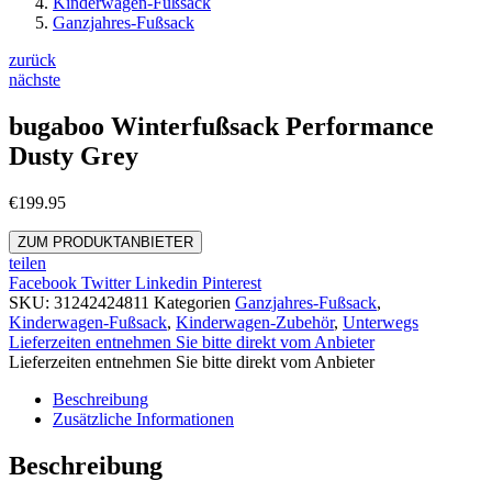
Kinderwagen-Fußsack
Ganzjahres-Fußsack
zurück
nächste
bugaboo Winterfußsack Performance
Dusty Grey
€
199.95
ZUM PRODUKTANBIETER
teilen
Facebook
Twitter
Linkedin
Pinterest
SKU:
31242424811
Kategorien
Ganzjahres-Fußsack
,
Kinderwagen-Fußsack
,
Kinderwagen-Zubehör
,
Unterwegs
Lieferzeiten entnehmen Sie bitte direkt vom Anbieter
Lieferzeiten entnehmen Sie bitte direkt vom Anbieter
Beschreibung
Zusätzliche Informationen
Beschreibung