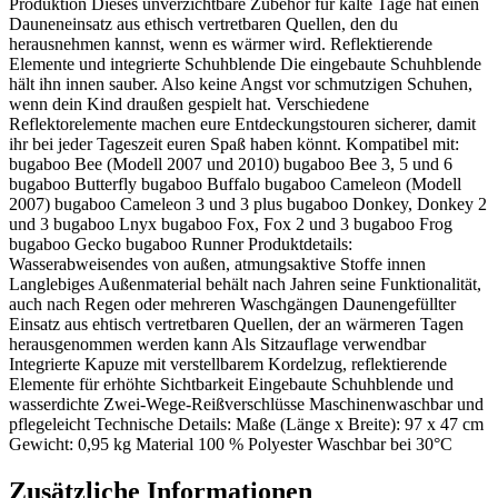
Produktion Dieses unverzichtbare Zubehör für kalte Tage hat einen
Dauneneinsatz aus ethisch vertretbaren Quellen, den du
herausnehmen kannst, wenn es wärmer wird. Reflektierende
Elemente und integrierte Schuhblende Die eingebaute Schuhblende
hält ihn innen sauber. Also keine Angst vor schmutzigen Schuhen,
wenn dein Kind draußen gespielt hat. Verschiedene
Reflektorelemente machen eure Entdeckungstouren sicherer, damit
ihr bei jeder Tageszeit euren Spaß haben könnt. Kompatibel mit:
bugaboo Bee (Modell 2007 und 2010) bugaboo Bee 3, 5 und 6
bugaboo Butterfly bugaboo Buffalo bugaboo Cameleon (Modell
2007) bugaboo Cameleon 3 und 3 plus bugaboo Donkey, Donkey 2
und 3 bugaboo Lnyx bugaboo Fox, Fox 2 und 3 bugaboo Frog
bugaboo Gecko bugaboo Runner Produktdetails:
Wasserabweisendes von außen, atmungsaktive Stoffe innen
Langlebiges Außenmaterial behält nach Jahren seine Funktionalität,
auch nach Regen oder mehreren Waschgängen Daunengefüllter
Einsatz aus ehtisch vertretbaren Quellen, der an wärmeren Tagen
herausgenommen werden kann Als Sitzauflage verwendbar
Integrierte Kapuze mit verstellbarem Kordelzug, reflektierende
Elemente für erhöhte Sichtbarkeit Eingebaute Schuhblende und
wasserdichte Zwei-Wege-Reißverschlüsse Maschinenwaschbar und
pflegeleicht Technische Details: Maße (Länge x Breite): 97 x 47 cm
Gewicht: 0,95 kg Material 100 % Polyester Waschbar bei 30°C
Zusätzliche Informationen