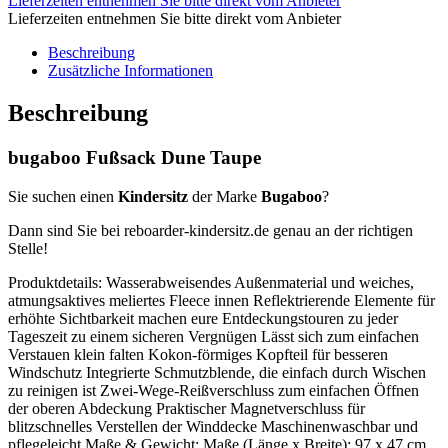
Lieferzeiten entnehmen Sie bitte direkt vom Anbieter
Lieferzeiten entnehmen Sie bitte direkt vom Anbieter
Beschreibung
Zusätzliche Informationen
Beschreibung
bugaboo Fußsack Dune Taupe
Sie suchen einen
Kindersitz
der Marke
Bugaboo
?
Dann sind Sie bei reboarder-kindersitz.de genau an der richtigen
Stelle!
Produktdetails: Wasserabweisendes Außenmaterial und weiches,
atmungsaktives meliertes Fleece innen Reflektrierende Elemente für
erhöhte Sichtbarkeit machen eure Entdeckungstouren zu jeder
Tageszeit zu einem sicheren Vergnügen Lässt sich zum einfachen
Verstauen klein falten Kokon-förmiges Kopfteil für besseren
Windschutz Integrierte Schmutzblende, die einfach durch Wischen
zu reinigen ist Zwei-Wege-Reißverschluss zum einfachen Öffnen
der oberen Abdeckung Praktischer Magnetverschluss für
blitzschnelles Verstellen der Winddecke Maschinenwaschbar und
pflegeleicht Maße & Gewicht: Maße (Länge x Breite): 97 x 47 cm