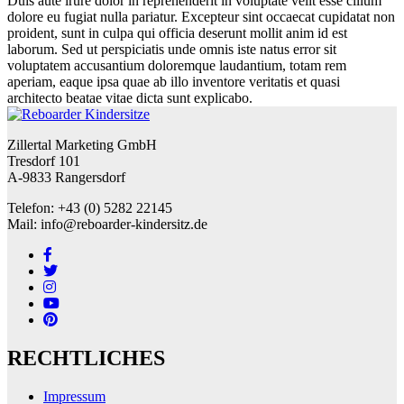
Duis aute irure dolor in reprehenderit in voluptate velit esse cillum
dolore eu fugiat nulla pariatur. Excepteur sint occaecat cupidatat non
proident, sunt in culpa qui officia deserunt mollit anim id est
laborum. Sed ut perspiciatis unde omnis iste natus error sit
voluptatem accusantium doloremque laudantium, totam rem
aperiam, eaque ipsa quae ab illo inventore veritatis et quasi
architecto beatae vitae dicta sunt explicabo.
Zillertal Marketing GmbH
Tresdorf 101
A-9833 Rangersdorf
Telefon: +43 (0) 5282 22145
Mail: info@reboarder-kindersitz.de
RECHTLICHES
Impressum