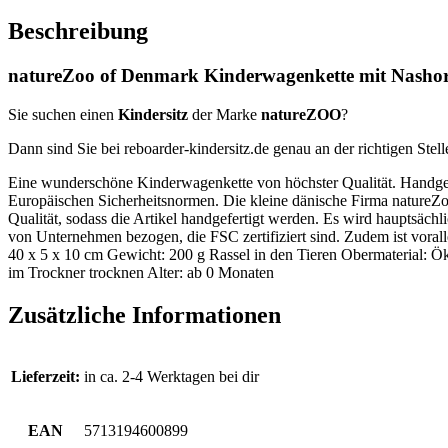
Beschreibung
natureZoo of Denmark Kinderwagenkette mit Nashorn
Sie suchen einen
Kindersitz
der Marke
natureZOO
?
Dann sind Sie bei reboarder-kindersitz.de genau an der richtigen Stell
Eine wunderschöne Kinderwagenkette von höchster Qualität. Handgem
Europäischen Sicherheitsnormen. Die kleine dänische Firma natureZoo 
Qualität, sodass die Artikel handgefertigt werden. Es wird hauptsäc
von Unternehmen bezogen, die FSC zertifiziert sind. Zudem ist voral
40 x 5 x 10 cm Gewicht: 200 g Rassel in den Tieren Obermaterial: Ök
im Trockner trocknen Alter: ab 0 Monaten
Zusätzliche Informationen
Lieferzeit:
in ca. 2-4 Werktagen bei dir
EAN
5713194600899