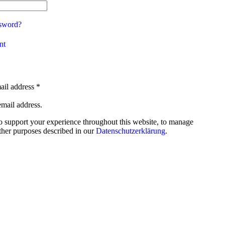
ssword?
nt
ail address
*
email address.
to support your experience throughout this website, to manage
other purposes described in our
Datenschutzerklärung
.