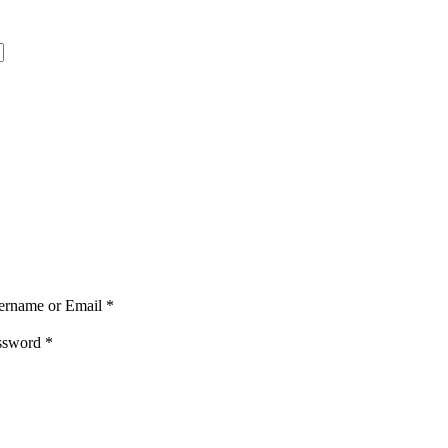
ername or Email
*
ssword
*