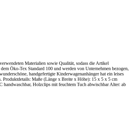
 verwendeten Materialien sowie Qualität, sodass die Artikel
samt dem Öko-Tex Standard 100 und werden von Unternehmen bezogen,
er wunderschöne, handgefertigte Kinderwagenanhänger hat ein leises
. Produktdetails: Maße (Länge x Breite x Höhe): 15 x 5 x 5 cm
°C handwaschbar, Holzclips mit feuchtem Tuch abwischbar Alter: ab