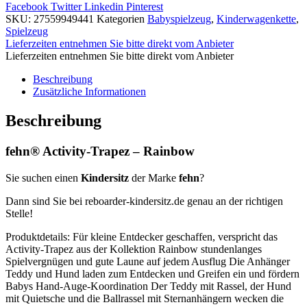
Facebook
Twitter
Linkedin
Pinterest
SKU:
27559949441
Kategorien
Babyspielzeug
,
Kinderwagenkette
,
Spielzeug
Lieferzeiten entnehmen Sie bitte direkt vom Anbieter
Lieferzeiten entnehmen Sie bitte direkt vom Anbieter
Beschreibung
Zusätzliche Informationen
Beschreibung
fehn® Activity-Trapez – Rainbow
Sie suchen einen
Kindersitz
der Marke
fehn
?
Dann sind Sie bei reboarder-kindersitz.de genau an der richtigen
Stelle!
Produktdetails: Für kleine Entdecker geschaffen, verspricht das
Activity-Trapez aus der Kollektion Rainbow stundenlanges
Spielvergnügen und gute Laune auf jedem Ausflug Die Anhänger
Teddy und Hund laden zum Entdecken und Greifen ein und fördern
Babys Hand-Auge-Koordination Der Teddy mit Rassel, der Hund
mit Quietsche und die Ballrassel mit Sternanhängern wecken die