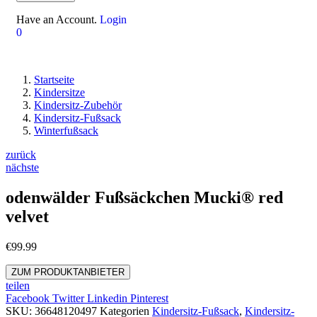
Have an Account.
Login
0
Startseite
Kindersitze
Kindersitz-Zubehör
Kindersitz-Fußsack
Winterfußsack
zurück
nächste
odenwälder Fußsäckchen Mucki® red
velvet
€
99.99
ZUM PRODUKTANBIETER
teilen
Facebook
Twitter
Linkedin
Pinterest
SKU:
36648120497
Kategorien
Kindersitz-Fußsack
,
Kindersitz-