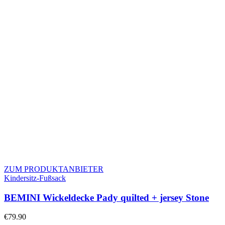
ZUM PRODUKTANBIETER
Kindersitz-Fußsack
BEMINI Wickeldecke Pady quilted + jersey Stone
€
79.90